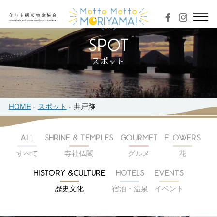
スポット
HOME
スポット
井戸跡
ALL
SHRINE & TEMPLES
GOURMET
FLOWERS
すべて
寺社仏閣
グルメ
花
HISTORY &CULTURE
HOTELS
EVENTS
歴史文化
宿泊・温泉
イベント