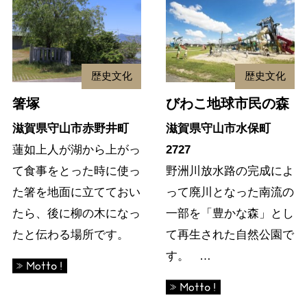
歴史文化
歴史文化
箸塚
びわこ地球市民の森
滋賀県守山市赤野井町
滋賀県守山市水保町
蓮如上人が湖から上がっ
2727
て食事をとった時に使っ
野洲川放水路の完成によ
た箸を地面に立てておい
って廃川となった南流の
たら、後に柳の木になっ
一部を「豊かな森」とし
たと伝わる場所です。
て再生された自然公園で
す。 …