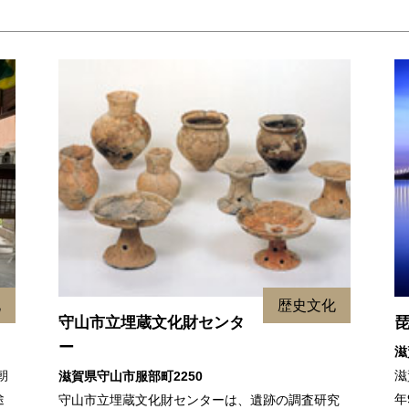
化
歴史文化
守山市立埋蔵文化財センタ
ー
滋
朝
滋
滋賀県守山市服部町2250
途
年
守山市立埋蔵文化財センターは、遺跡の調査研究