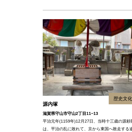
歴史文
源内塚
滋賀県守山市守山2丁目11−13
平治元年(1159年)12月27日、当時十三歳の源頼
は、平治の乱に敗れて、京から東国へ敗走する