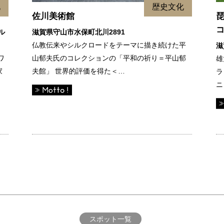
化
歴史文化
佐川美術館
ル
滋賀県守山市水保町北川2891
仏教伝来やシルクロードをテーマに描き続けた平
滋
ワ
山郁夫氏のコレクションの「平和の祈り＝平山郁
雄
家
夫館」 世界的評価を得た＜…
ラ
ニ
スポット一覧