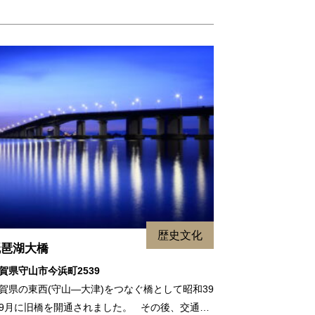
歴史文化
琵琶湖大橋
賀県守山市今浜町2539
賀県の東西(守山―大津)をつなぐ橋として昭和39
9月に旧橋を開通されました。 その後、交通…