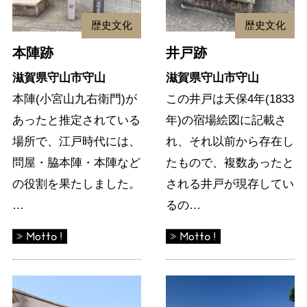
歴史文化
歴史文化
本陣跡
井戸跡
滋賀県守山市守山
滋賀県守山市守山
本陣(小宮山九右衛門)が
この井戸は天保4年(1833
あったと推定されている
年)の宿場絵図に記載さ
場所で、江戸時代には、
れ、それ以前から存在し
問屋・脇本陣・本陣など
たもので、複数あったと
の役割を果たしました。
される井戸が現存してい
…
るの…