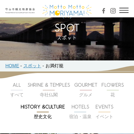
スポット
HOME
スポット
お満灯籠
ALL
SHRINE & TEMPLES
GOURMET
FLOWERS
すべて
寺社仏閣
グルメ
花
HISTORY &CULTURE
HOTELS
EVENTS
歴史文化
宿泊・温泉
イベント