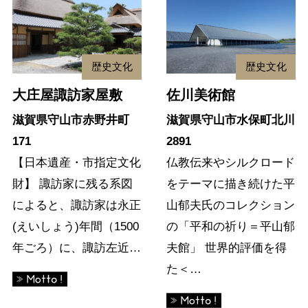
歴史文化
歴史文化
大庄屋諏訪家屋敷
佐川美術館
滋賀県守山市赤野井町
滋賀県守山市水保町北川
171
2891
【日本遺産・市指定文化
仏教伝来やシルクロード
財】 諏訪家に残る系図
をテーマに描き続けた平
によると、諏訪家は永正
山郁夫氏のコレクション
(えいしょう)年間（1500
の「平和の祈り＝平山郁
年ごろ）に、諏訪左近…
夫館」 世界的評価を得
た＜…