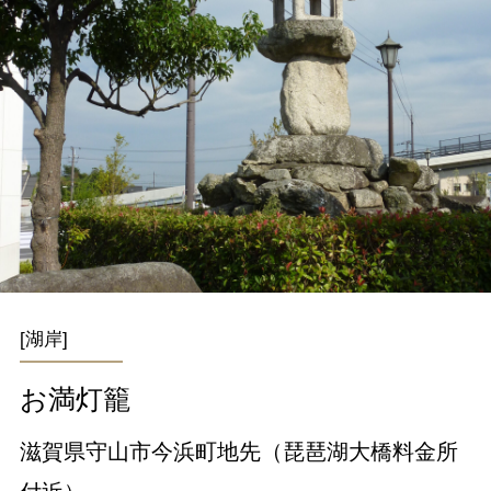
[湖岸]
お満灯籠
滋賀県守山市今浜町地先（琵琶湖大橋料金所