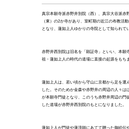
真宗本願寺派赤野井別院（西）、真宗大谷派赤
（東）の2か寺があり、室町期の近江の布教活動
となり、蓮如上人ゆかりの寺院として知られて
赤野井西別院は旧名を「顕証寺」といい、本願
祖・蓮如上人の時代の道場に直接の起源をもち
蓮如上人は、若い頃から守山に京都から足を運
した。そのためか金森や赤野井の周辺の人々は
が本願寺門徒となり、このうち赤野井周辺の門
した道場が赤野井西別院のもとになりました。
蓮如上人が門徒や蓮淳師にあてて贈った御絵伝