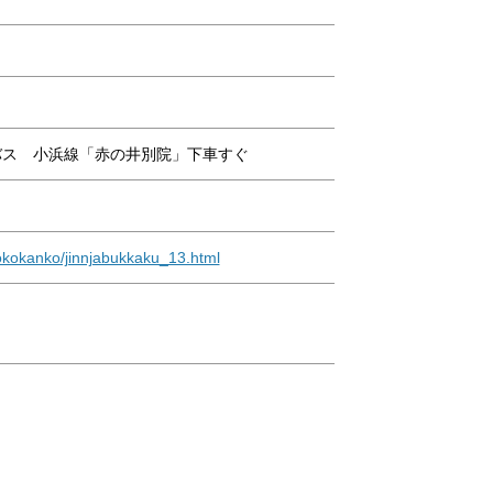
バス 小浜線「赤の井別院」下車すぐ
hokokanko/jinnjabukkaku_13.html