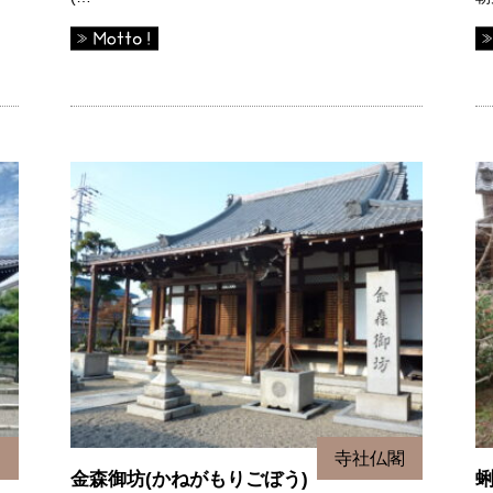
閣
寺社仏閣
金森御坊(かねがもりごぼう)
蜊