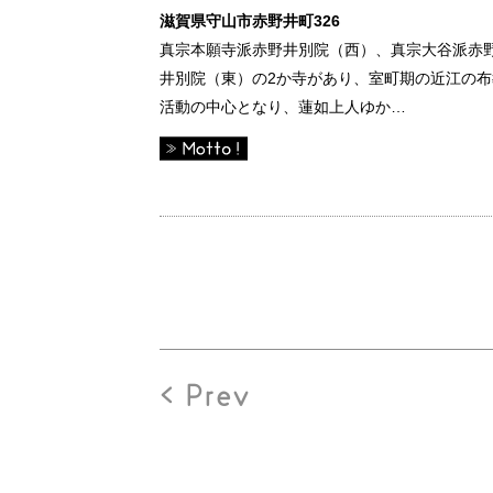
滋賀県守山市赤野井町326
真宗本願寺派赤野井別院（西）、真宗大谷派赤
井別院（東）の2か寺があり、室町期の近江の布
活動の中心となり、蓮如上人ゆか…
< Prev