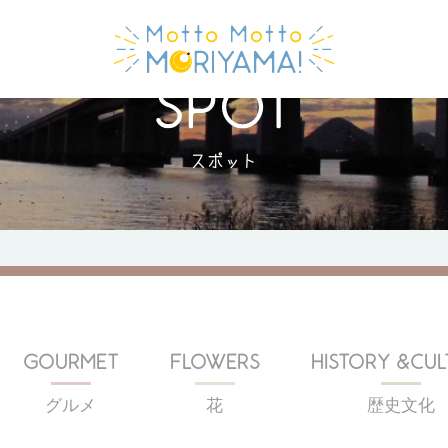
スポット
GOURMET
FLOWERS
HISTORY &CUL
グルメ
花
歴史文化