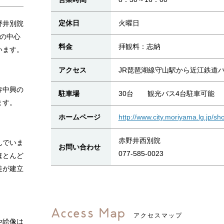
定休日
火曜日
野井別院
の中心
料金
拝観料：志納
います。
アクセス
JR琵琶湖線守山駅から近江鉄道
寺中興の
駐車場
30台 観光バス4台駐車可能
ます。
ホームページ
http://www.city.moriyama.lg.jp/s
赤野井西別院
んでいま
お問い合わせ
077-585-0023
ほとんど
徒が建立
Access Map
アクセスマップ
や絵像は