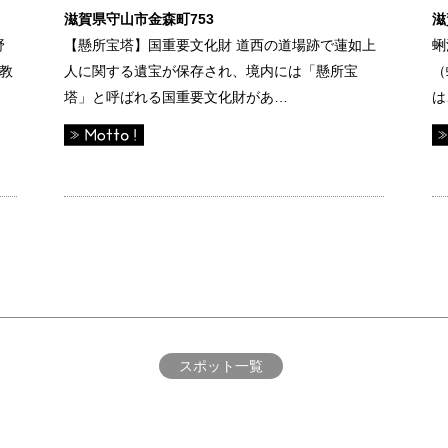
滋賀県守山市金森町753
滋
野
【懸所宝塔】国重要文化財 道西の道場跡で蓮如上
蜊
教
人に関する遺宝が保存され、境内には「懸所宝
（
塔」と呼ばれる国重要文化財があ…
は
スポット一覧