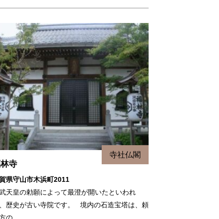
寺社仏閣
福林寺
賀県守山市木浜町2011
武天皇の勅願によって最澄が開いたといわれ
、歴史が古い寺院です。 境内の石造宝塔は、頼
方の…