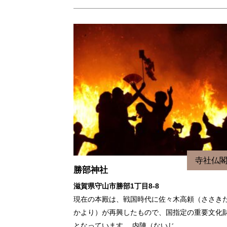
寺社仏
勝部神社
滋賀県守山市勝部1丁目8-8
現在の本殿は、戦国時代に佐々木高頼（ささき
かより）が再興したもので、国指定の重要文化
となっています。 内陣（ないじ…