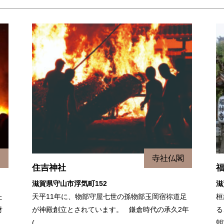
閣
寺社仏閣
住吉神社
滋賀県守山市浮気町152
滋
た
天平11年に、物部守屋七世の孫物部玉岡宿祢道足
桓
財
が神殿創立とされています。 鎌倉時代の承久2年
る
(…
朝