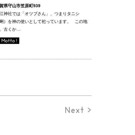
賀県守山市笠原町939
江神社では「オツブさん」、つまりタニシ
蜊）を神の使いとして祀っています。 この地
、古くか…
Next >