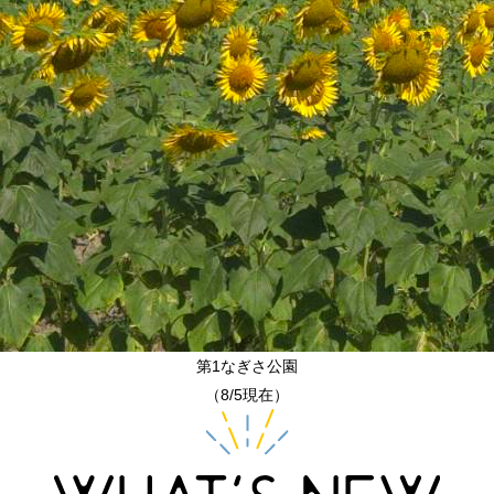
第1なぎさ公園
（8/5現在）