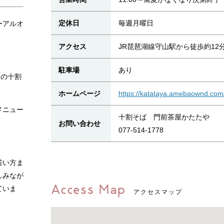
定休日
毎週月曜日
ーアルオ
アクセス
JR琵琶湖線守山駅から徒歩約12
駐車場
あり
麺の十割
ホームページ
https://katataya.amebaownd.com
メニュー
十割そば 門前茶屋かたたや
お問い合わせ
077-514-1778
若い方ま
しみなが
Access Map
ていま
アクセスマップ