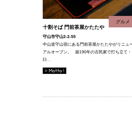
グルメ
十割そば 門前茶屋かたたや
守山市守山2-2-55
中山道守山宿にある門前茶屋かたたやがリニュ
アルオープン。 築190年の古民家で打ち立て・
臼…