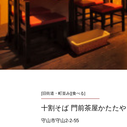
[旧街道・町並み][食べる]
十割そば 門前茶屋かたたや
守山市守山2-2-55