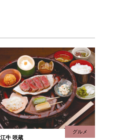
グルメ
江牛 咲蔵