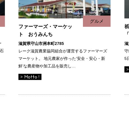
グルメ
ファーマーズ・マーケッ
祇
ト おうみんち
ー
滋賀県守山市洲本町2785
滋
石
レーク滋賀農業協同組合が運営するファーマーズ
守
マーケット。 地元農家が作った‘安全・安心・新
5
鮮’な農産物や加工品を販売し…