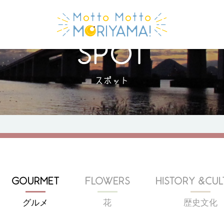
スポット
GOURMET
FLOWERS
HISTORY &CUL
グルメ
花
歴史文化