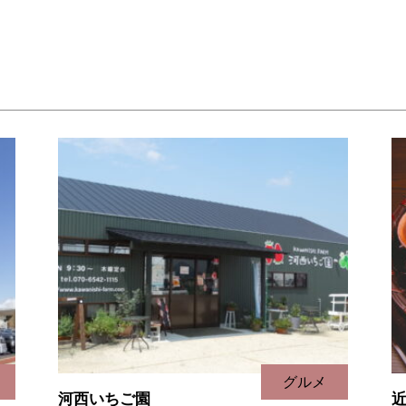
グルメ
河西いちご園
近