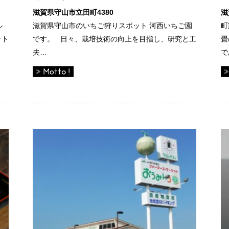
滋賀県守山市立田町4380
滋
ル
滋賀県守山市のいちご狩りスポット 河西いちご園
町
ャト
です。 日々、栽培技術の向上を目指し、研究と工
畳
夫…
で