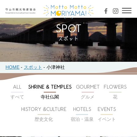
スポット
HOME
スポット
小津神社
ALL
SHRINE & TEMPLES
GOURMET
FLOWERS
すべて
寺社仏閣
グルメ
花
HISTORY &CULTURE
HOTELS
EVENTS
歴史文化
宿泊・温泉
イベント