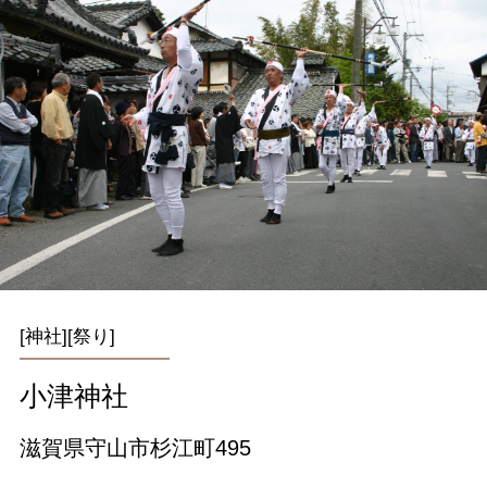
[神社][祭り]
小津神社
滋賀県守山市杉江町495