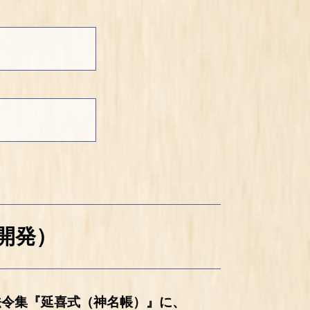
開発）
法令集『延喜式（神名帳）』に、