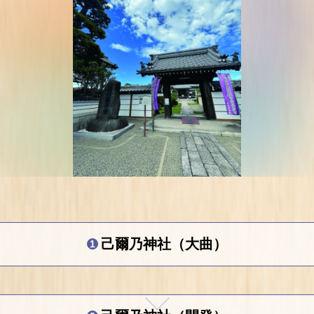
己爾乃神社（大曲）
1