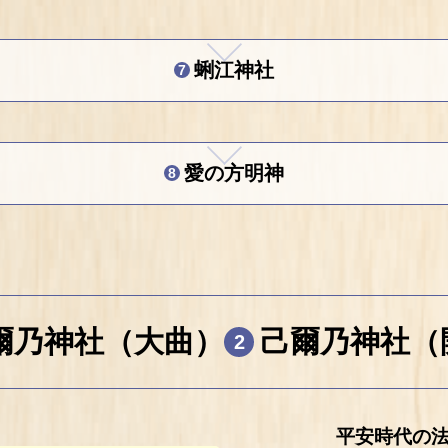
蜊江神社
7
愛の方明神
8
爾乃神社（大曲）
己爾乃神社（
2
平安時代の