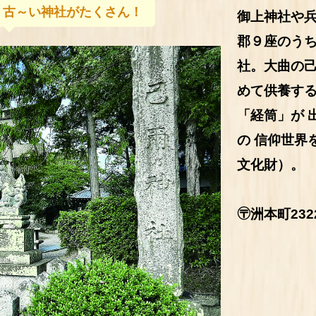
、古～い神社がたくさん！
御上神社や
郡９座のう
社。大曲の
めて供養す
「経筒」が
の
信仰世界
文化財）。
〶洲本町232