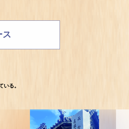
ース
ている。