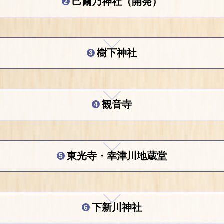
己爾乃神社（開発）
2
樹下神社
3
観音寺
4
東光寺・幸津川地蔵堂
5
下新川神社
6