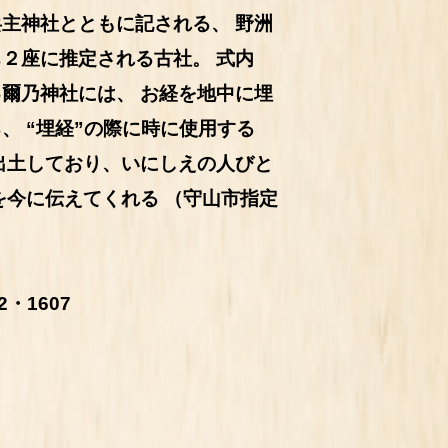
兵主神社とともに記される、
野洲
ち２座に推定される古社。
式内
己爾乃神社には、
お経を地中に埋
る、
“埋経”の際に時に使用する
出土しており、いにしえの人びと
を今に伝えてくれる
（守山市指定
2・1607