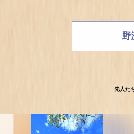
野
先人た