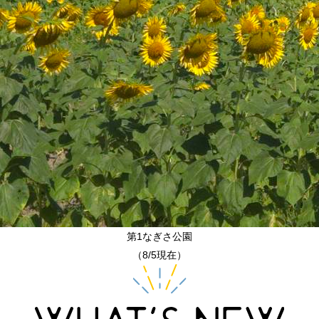
第1なぎさ公園
（8/5現在）