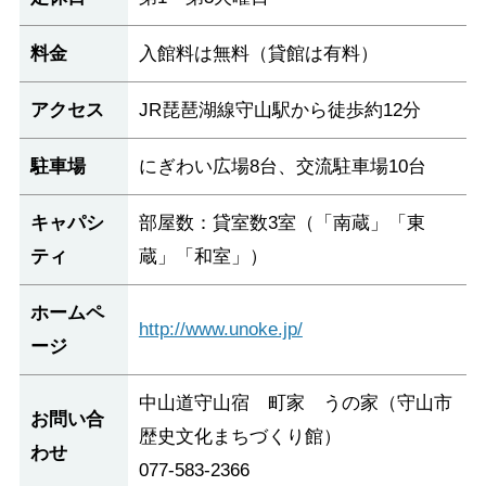
料金
入館料は無料（貸館は有料）
アクセス
JR琵琶湖線守山駅から徒歩約12分
駐車場
にぎわい広場8台、交流駐車場10台
キャパシ
部屋数：貸室数3室（「南蔵」「東
ティ
蔵」「和室」）
ホームペ
http://www.unoke.jp/
ージ
中山道守山宿 町家 うの家（守山市
お問い合
歴史文化まちづくり館）
わせ
077-583-2366