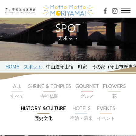
スポット
HOME
スポット
中山道守山宿 町家 うの家（守山市歴史
ALL
SHRINE & TEMPLES
GOURMET
FLOWERS
すべて
寺社仏閣
グルメ
花
HISTORY &CULTURE
HOTELS
EVENTS
歴史文化
宿泊・温泉
イベント