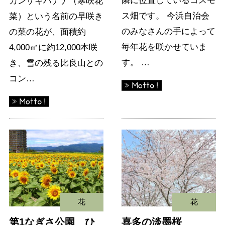
隣に位置しているコスモ
カンザキハナナ（寒咲花
ス畑です。 今浜自治会
菜）という名前の早咲き
のみなさんの手によって
の菜の花が、面積約
毎年花を咲かせていま
4,000㎡に約12,000本咲
す。 …
き、雪の残る比良山との
コン…
花
花
第1なぎさ公園 ひ
喜多の淡墨桜