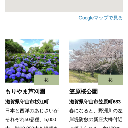
Googleマップで見る
花
花
もりやま芦刈園
笠原桜公園
滋賀県守山市杉江町
滋賀県守山市笠原町683
日本と西洋のあじさいが
春になると、野洲川の左
それぞれ50品種、5,000
岸堤防敷の新庄大橋付近