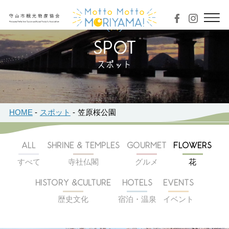
スポット
HOME
スポット
笠原桜公園
ALL
SHRINE & TEMPLES
GOURMET
FLOWERS
すべて
寺社仏閣
グルメ
花
HISTORY &CULTURE
HOTELS
EVENTS
歴史文化
宿泊・温泉
イベント