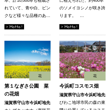
本、計10,000本も植栽さ
に植えられた、約400本
れていて、青や白、ピン
のソメイヨシノが咲き誇
クなど様々な品種のあ…
ります。 …
花
花
第１なぎさ公園 菜
今浜町コスモス畑
の花畑
滋賀県守山市今浜町地先
びわこ地球市民の森の東
滋賀県守山市今浜町地先